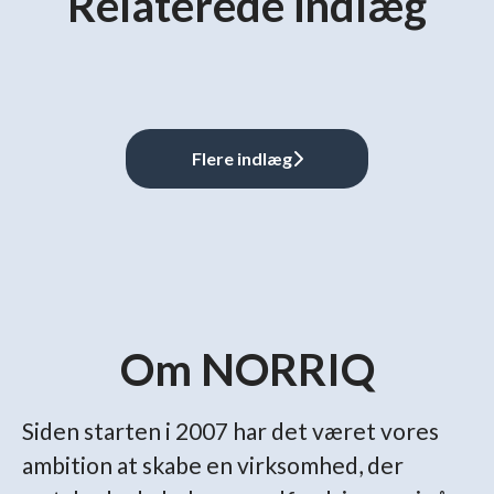
Relaterede indlæg
Mød Thomas: Jeg troede, at jeg
Mød Morten: Jeg har ikke
Mød Erik: Strik, dødsmetal og
skulle være ingeniør
fortrudt mit skifte til IT
dataanalyse
Flere indlæg
Om NORRIQ
Siden starten i 2007 har det været vores
ambition at skabe en virksomhed, der