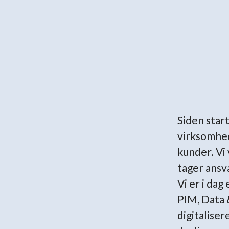
Siden star
virksomhed
kunder. Vi
tager ansva
Vi er i dag
PIM, Data 
digitalise