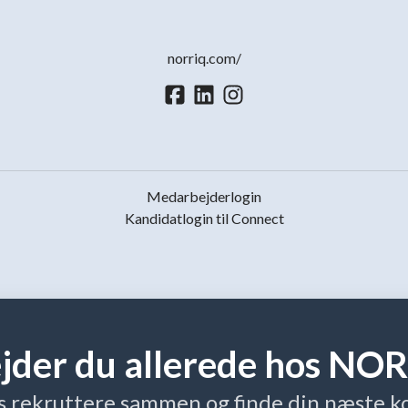
norriq.com/
Medarbejderlogin
Kandidatlogin til Connect
jder du allerede hos NO
s rekruttere sammen og finde din næste ko