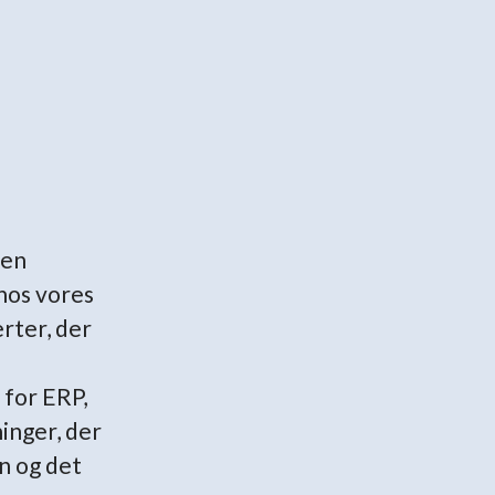
 en
hos vores
rter, der
 for ERP,
inger, der
n og det